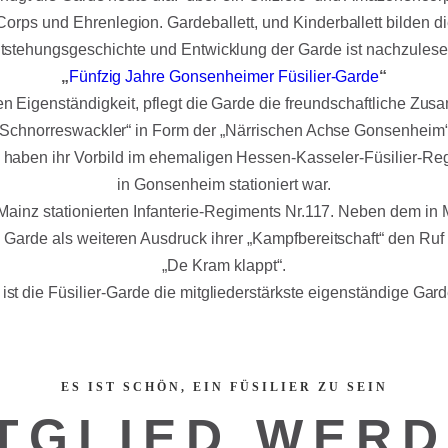
rps und Ehrenlegion. Gardeballett, und Kinderballett bilden die
tstehungsgeschichte und Entwicklung der Garde ist nachzulese
„
Fünfzig Jahre Gonsenheimer Füsilier-Garde
“
n Eigenständigkeit, pflegt die Garde die freundschaftliche Z
„Schnorreswackler“ in Form der „Närrischen Achse Gonsenheim“
haben ihr Vorbild im ehemaligen Hessen-Kasseler-Füsilier-Regi
in Gonsenheim stationiert war.
 Mainz stationierten Infanterie-Regiments Nr.117. Neben dem in 
Garde als weiteren Ausdruck ihrer „Kampfbereitschaft“ den Ruf
„De Kram klappt“.
 ist die Füsilier-Garde die mitgliederstärkste eigenständige Gar
ES IST SCHÖN, EIN FÜSILIER ZU SEIN
TGLIED WER