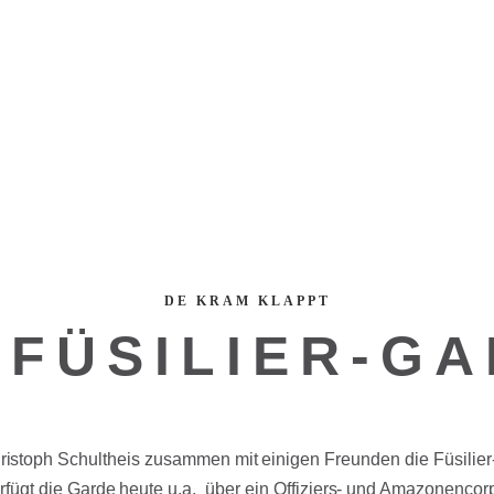
DE KRAM KLAPPT
 FÜSILIER-G
istoph Schultheis zusammen mit einigen Freunden die Füsilier
erfügt die Garde heute u.a. über ein Offiziers- und Amazonenco