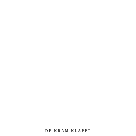
IMMER BESTENS INFORMIERT
NEUIGKEITE
DE KRAM KLAPPT